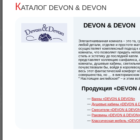
К
АТАЛОГ DEVON & DEVON
DEVON & DEVON
Элегантнаяванная комната – это та, 
любой детали, отделке и простоте м
осуществляет комплексный подход к 
комнаты, что позволяет придать неп
стиль и эстетику до последней капл
представляет коллекцию санфаянса, 
комнаты, душевые кабины, светильник
почувствовали бы, войдя в королевск
весь этот фантастический комфорт но
совершенства, но … в викторианском
" Настоящее английское!" – и этим вс
Продукция «DEVON 
Ванны «DEVON & DEVON»
Душевые кабины «DEVON &
Смесители «DEVON & DEVO
Раковины «DEVON & DEVON
Классическая мебель «DEV