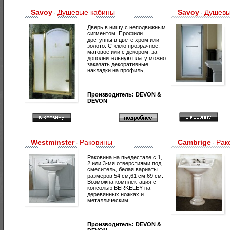
Savoy
Душевые кабины
Savoy
Душевы
·
·
Дверь в нишу с неподвижным
сигментом. Профили
доступны в цвете хром или
золото. Стекло прозрачное,
матовое или с декором. за
дополнительную плату можно
заказать декоративные
накладки на профиль,...
Производитель:
DEVON &
DEVON
Westminster
Раковины
Cambrige
Рак
·
·
Раковина на пьедестале с 1,
2 или 3-мя отверстиями под
смеситель, белая.вариаты
размеров 54 см,61 см,69 см.
Возможна комплектация с
консолью BERKELEY на
деревянных ножках и
металлическим...
Производитель:
DEVON &