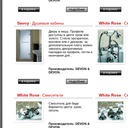
DEVON
Savoy
Душевые кабины
White Rose
С
·
·
Дверь в нишу. Профили
доступны в цвете хром или
золото. Стекло прозрачное,
матовое или с декором. за
дополнительную плату можно
заказать декоративные
накладки на профиль, петли и
окончания для...
Производитель:
DEVON &
DEVON
White Rose
Смесители
White Rose
С
·
·
Смеситель для биде
Варианты цвета: хром,
латунь.
Производитель:
DEVON &
DEVON