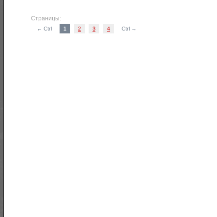
Страницы:
← Ctrl
1
2
3
4
Ctrl →