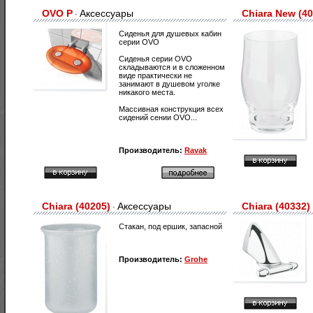
OVO P
Аксессуары
Chiara New (40
·
Сиденья для душевых кабин
серии OVO
Сиденья серии OVO
складываются и в сложенном
виде практически не
занимают в душевом уголке
никакого места.
Массивная конструкция всех
сидений сении OVO...
Производитель:
Ravak
Chiara (40205)
Аксессуары
Chiara (40332)
·
Стакан, под ершик, запасной
Производитель:
Grohe