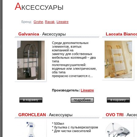
А
КСЕССУАРЫ
Бренд:
Grohe
,
Ravak
,
Lineatre
Galvanica
Аксессуары
Laccata Bianc
·
Среди дополнительных
элементов, взятых
компанией на
заметку для собственных
мебельных коллекций – два
типа
полотенцесушителей:
водяные или электрические,
оба типа
прекрасно сочетаются с...
Производитель:
Lineatre
GROHCLEAN
Аксессуары
OVO TRI
Аксе
·
·
* 500мл
* бутылка с пульверизатором
* Для чистки смесителей