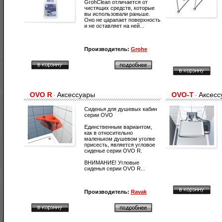
GrohClean отличается от
чистящих средств, которые
вы использовали раньше.
Оно не царапает поверхность
и не оставляет на ней...
Производитель:
Grohe
OVO R
Аксессуары
OVO-Т
Аксесс
·
·
Сиденья для душевых кабин
серии OVO
Единственным вариантом,
как в относительно
маленьком душевом уголке
присесть, является угловое
сиденье серии OVO R.
ВНИМАНИЕ! Угловые
сиденья серии OVO R...
Производитель:
Ravak