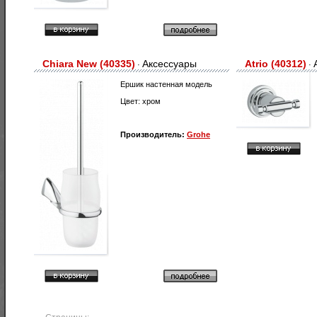
Chiara New (40335)
Аксессуары
Atrio (40312)
·
·
Ершик настенная модель
Цвет: хром
Производитель:
Grohe