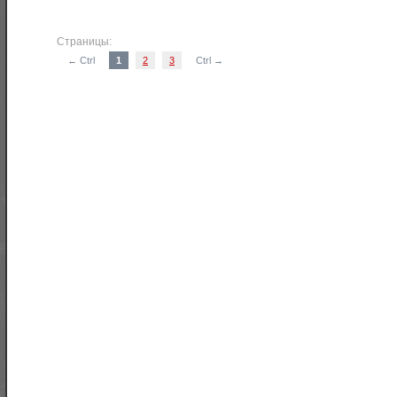
Страницы:
← Ctrl
1
2
3
Ctrl →