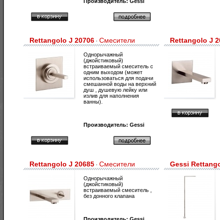
Производитель:
Gessi
Rettangolo J 20706
Смесители
Rettangolo J 
·
Однорычажный
(джойстиковый)
встраиваемый смеситель с
одним выходом (может
использоваться для подачи
смешанной воды на верхний
душ , душевую лейку или
излив для наполнения
ванны).
Производитель:
Gessi
Rettangolo J 20685
Смесители
Gessi Rettang
·
Однорычажный
(джойстиковый)
встраиваемый смеситель ,
без донного клапана
Производитель:
Gessi