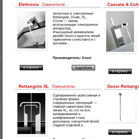
Elettronic
Смесители
Cascata & Col
·
легантные и электронные
Rettangolo, Ovale, XL,
Ozone — линии,
использующие электронную
аппаратуру.
Изысканный минимализм
дизайн Gessi и красота линий
гармонично сочестаются с
выскими...
Производитель:
Gessi
Rettangolo XL
Смесители
Gessi Rettang
·
Одновременно агрессивная и
стройная форма
совершенных пропорций —
главная характеристика
линии XL, но это не все:
хромированная и
шлифованная сталь
дополнены элегантной белой
гладкой отделкой и...