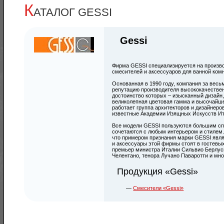
К
АТАЛОГ GESSI
Gessi
Фирма GESSI специализируется на произв
смесителей и аксессуаров для ванной ком
Основанная в 1990 году, компания за весь
репутацию производителя высококачествен
достоинство которых – изысканный дизайн,
великолепная цветовая гамма и высочайше
работает группа архитекторов и дизайнер
известные Академии Изящных Искусств Ит
Все модели GESSI пользуются большим сп
сочетаются с любым интерьером и стилем.
что примером признания марки GESSI являе
и аксессуары этой фирмы стоят в гостевых
премьер министра Италии Сильвио Берлус
Челентано, тенора Лучано Паваротти и мно
Продукция «Gessi»
Смесители «Gessi»