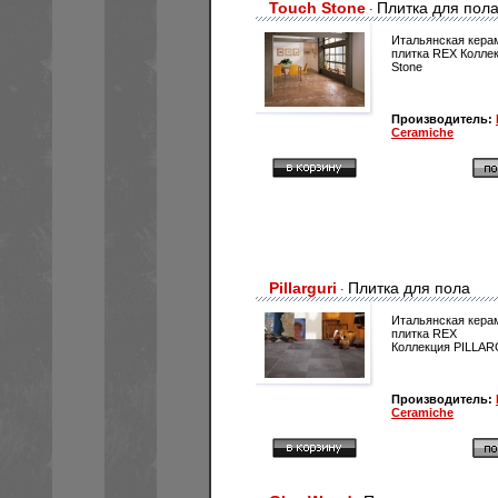
Touch Stone
Плитка для пол
·
Итальянская кера
плитка REX Колле
Stone
Производитель:
Ceramiche
Pillarguri
Плитка для пола
·
Итальянская кера
плитка REX
Коллекция PILLA
Производитель:
Ceramiche