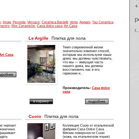
+
p
n
,
Imola
,
Peronda
,
Versace
,
Ceramica Bardelli
,
Venis
,
Appiani
,
Tau Ceramica
,
racers
,
Rex Ceramiche
,
Casa dolce casa
,
Art Casa
г
Le Argille
Плитка для пола
·
Темп современной жизни
значительно изменил способ,
Art Casa
которым мы используем наши
дома: мы должны чувствовать,
что мы — живущая часть
нашего дома, мы должны
восстановить нас в его
гармонии и...
Производитель:
Casa dolce
casa
Cuoio
Плитка для пола
·
ne черпает
Коллекция Cuoio от итальянской
сконечных
фабрики Casa Dolce Casa.
крашивает
Мягкие поверхности Cuoio
здать
(кожа, на итальянском языке)