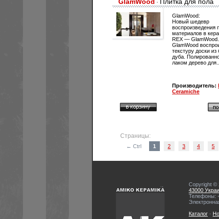
GlamWood
Плитка для пола
·
GlamWood:
Новый шедевр
воспроизведения 
материалов в кера
REX — GlamWood.
GlamWood воспро
текстуру доски из
дуба. Полированно
лаком дерево для..
Производитель:
Ceramiche
Страницы:
← Ctrl
1
2
3
4
5
Copyright ©
43000 Украин
Телефоны: +
Электронна
Каталог
·
Но