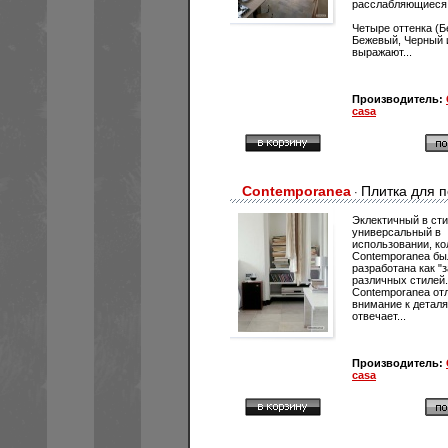
расслабляющиеся
Четыре оттенка (Б
Бежевый, Черный 
выражают...
Производитель:
casa
Contemporanea
Плитка для 
·
Эклектичный в сти
универсальный в
использовании, ко
Contemporanea бы
разработана как "
различных стилей.
Contemporanea отл
внимание к детал
отвечает...
Производитель:
casa