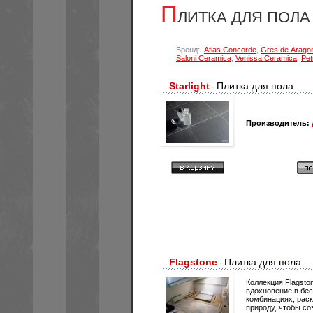
П
ЛИТКА ДЛЯ ПОЛА
Бренд:
Atlas Concorde
,
Gres de Arago
Saloni Ceramica
,
Venissa Ceramica
,
Pet
Starlight
Плитка для пола
·
Производитель:
Flagstone
Плитка для пола
·
Коллекция Flagsto
вдохновение в бе
комбинациях, рас
природу, чтобы со