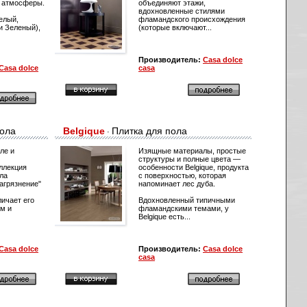
 атмосферы.
объединяют этажи,
вдохновленные стилями
елый,
фламандского происхождения
и Зеленый),
(которые включают...
Производитель:
Casa dolce
Casa dolce
casa
пола
Belgique
Плитка для пола
·
ле и
Изящные материалы, простые
структуры и полные цвета —
ллекция
особенности Belgique, продукта
ла
с поверхностью, которая
загрязнение"
напоминает лес дуба.
ичает его
Вдохновленный типичными
ям и
фламандскими темами, у
Belgique есть...
Casa dolce
Производитель:
Casa dolce
casa