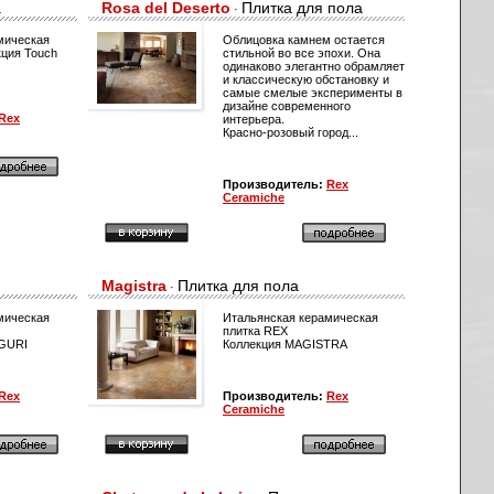
а
Rosa del Deserto
Плитка для пола
·
мическая
Облицовка камнем остается
кция Touch
стильной во все эпохи. Она
одинаково элегантно обрамляет
и классическую обстановку и
самые смелые эксперименты в
дизайне современного
Rex
интерьера.
Красно-розовый город...
Производитель:
Rex
Ceramiche
Magistra
Плитка для пола
·
мическая
Итальянская керамическая
плитка REX
RGURI
Коллекция MAGISTRA
Rex
Производитель:
Rex
Ceramiche