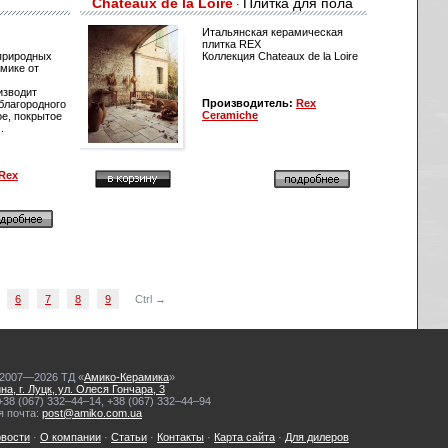
Chateaux de la Loire
Плитка для пола
·
Итальянская керамическая
плитка REX
природных
Коллекция Chateaux de la Loire
мике от
изводит
Производитель:
Rex
 благородного
Ceramiche
е, покрытое
.
Rex
6
7
8
9
Ctrl →
 2007—2026 ТД «
Амико-Керамика
»
а, г. Луцк, ул. Олеся Гончара, 3
38 (067) 332–44–14, +38 (067) 332–44–94
я почта:
post@amiko.com.ua
вости
·
О компании
·
Статьи
·
Контакты
·
Карта сайта
·
Для дилеров