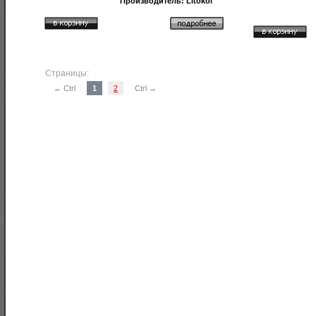
Производитель:
Litokol
Страницы:
← Ctrl
1
2
Ctrl →