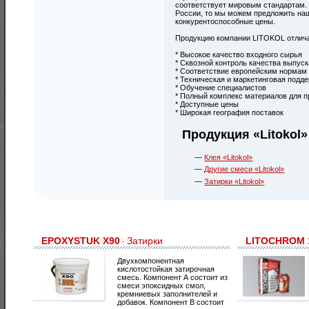
соответствует мировым стандартам. 
России, то мы можем предложить на
конкурентоспособные цены.
Продукцию компании LITOKOL отлича
* Высокое качество входного сырья
* Сквозной контроль качества выпус
* Соответствие европейским нормам
* Техническая и маркетинговая подд
* Обучение специалистов
* Полный комплекс материалов для 
* Доступные цены
* Широкая география поставок
Продукция «Litokol»
Клея «Litokol»
Другие смеси «Litokol»
Затирки «Litokol»
EPOXYSTUK X90
Затирки
LITOCHROM 
·
Двухкомпонентная
кислотостойкая затирочная
смесь. Компонент А состоит из
смеси эпоксидных смол,
кремниевых заполнителей и
добавок. Компонент В состоит