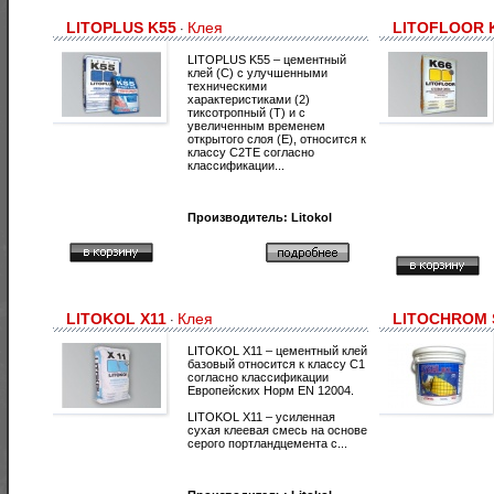
LITOPLUS K55
Клея
LITOFLOOR 
·
LITOPLUS K55 – цементный
клей (С) с улучшенными
техническими
характеристиками (2)
тиксотропный (Т) и с
увеличенным временем
открытого слоя (Е), относится к
классу С2ТЕ согласно
классификации...
Производитель:
Litokol
LITOKOL X11
Клея
LITOCHROM 
·
LITOKOL X11 – цементный клей
базовый относится к классу С1
согласно классификации
Европейских Норм EN 12004.
LITOKOL X11 – усиленная
сухая клеевая смесь на основе
серого портландцемента с...