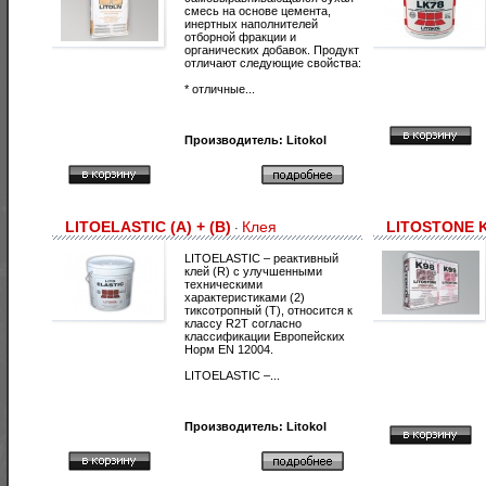
смесь на основе цемента,
инертных наполнителей
отборной фракции и
органических добавок. Продукт
отличают следующие свойства:
* отличные...
Производитель:
Litokol
LITOELASTIC (A) + (В)
Клея
LITOSTONE 
·
LITOELASTIC – реактивный
клей (R) с улучшенными
техническими
характеристиками (2)
тиксотропный (Т), относится к
классу R2T согласно
классификации Европейских
Норм EN 12004.
LITOELASTIC –...
Производитель:
Litokol