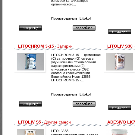
из смеси катализаторов
органического...
Производитель:
Litokol
LITOCHROM 3-15
Затирки
LITOLIV S30
·
LITOCHROM 3-15 — цементная
(С) затирочная (G) смесь с
улучшенными техническими
характеристиками (2)
относится к классу CG2
согласно классификации
Европейских Норм 13888.
LITOCHROM 3-15 -...
Производитель:
Litokol
LITOLIV S5
Другие смеси
ADESIVO LK
·
LITOLIV S5 –
самовыравнивающаяся сухая