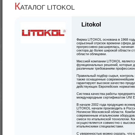
К
АТАЛОГ LITOKOL
Litokol
Фирма LITOKOL основана в 1968 году 
серьезный отрезок времени сфера д
прогрессивно расширялась, начиная 
сектора до более широкой области с
области облицовки.
Миссией компании LITOKOL является
функциональных решений, которые 
различным требованиям профессиона
Правильный подбор сырья, контроль 
также оснащенные современнейшим 
гарантируют высокое качество прод
действующих Европейских норматив
Система качества работы предприят
международным сертификатом UNI EN
В начале 2002 года продукцию всеми
LITOKOL начали производить в Росси
Ногинске Московской области. Комб
современным итальянским оборудова
смеси по итальянской технологии. Ко
осуществляется совместно с высок
итальянскими специалистами.
С уверенностью можно сказать, что 